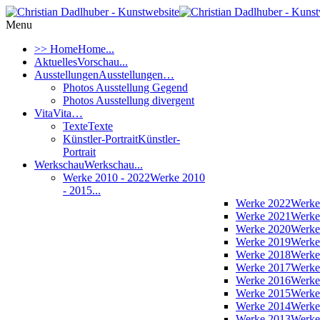
Menu
>> Home
Home...
Aktuelles
Vorschau...
Ausstellungen
Ausstellungen…
Photos Ausstellung Gegend
Photos Ausstellung divergent
Vita
Vita…
Texte
Texte
Künstler-Portrait
Künstler-
Portrait
Werkschau
Werkschau...
Werke 2010 - 2022
Werke 2010
- 2015...
Werke 2022
Werke
Werke 2021
Werke
Werke 2020
Werke
Werke 2019
Werke
Werke 2018
Werke
Werke 2017
Werke
Werke 2016
Werke
Werke 2015
Werke
Werke 2014
Werke
Werke 2013
Werke