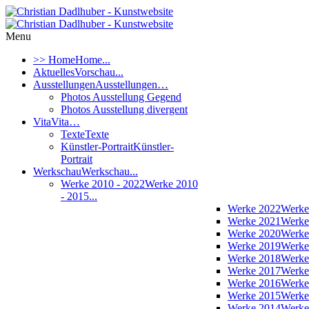
Menu
>> Home
Home...
Aktuelles
Vorschau...
Ausstellungen
Ausstellungen…
Photos Ausstellung Gegend
Photos Ausstellung divergent
Vita
Vita…
Texte
Texte
Künstler-Portrait
Künstler-
Portrait
Werkschau
Werkschau...
Werke 2010 - 2022
Werke 2010
- 2015...
Werke 2022
Werke
Werke 2021
Werke
Werke 2020
Werke
Werke 2019
Werke
Werke 2018
Werke
Werke 2017
Werke
Werke 2016
Werke
Werke 2015
Werke
Werke 2014
Werke