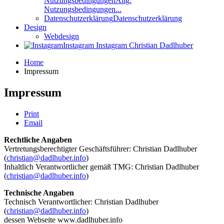
Nutzungsbedingungen
Allg.
Nutzungsbedingungen...
Datenschutzerklärung
Datenschutzerklärung
Design
Webdesign
Instagram
Instagram Christian Dadlhuber
Home
Impressum
Impressum
Print
Email
Rechtliche Angaben
Vertretungsberechtigter Geschäftsführer: Christian Dadlhuber
(
christian@dadlhuber.info
)
Inhaltlich Verantwortlicher gemäß TMG: Christian Dadlhuber
(
christian@dadlhuber.info
)
Technische Angaben
Technisch Verantwortlicher: Christian Dadlhuber
(
christian@dadlhuber.info
)
dessen Webseite www.dadlhuber.info