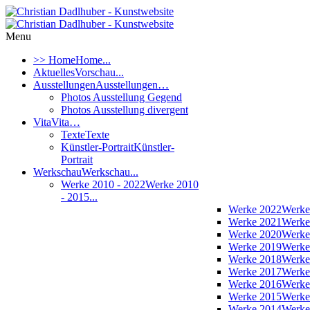
Menu
>> Home
Home...
Aktuelles
Vorschau...
Ausstellungen
Ausstellungen…
Photos Ausstellung Gegend
Photos Ausstellung divergent
Vita
Vita…
Texte
Texte
Künstler-Portrait
Künstler-
Portrait
Werkschau
Werkschau...
Werke 2010 - 2022
Werke 2010
- 2015...
Werke 2022
Werke
Werke 2021
Werke
Werke 2020
Werke
Werke 2019
Werke
Werke 2018
Werke
Werke 2017
Werke
Werke 2016
Werke
Werke 2015
Werke
Werke 2014
Werke