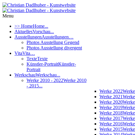
Menu
>> Home
Home...
Aktuelles
Vorschau...
Ausstellungen
Ausstellungen…
Photos Ausstellung Gegend
Photos Ausstellung divergent
Vita
Vita…
Texte
Texte
Künstler-Portrait
Künstler-
Portrait
Werkschau
Werkschau...
Werke 2010 - 2022
Werke 2010
- 2015...
Werke 2022
Werke
Werke 2021
Werke
Werke 2020
Werke
Werke 2019
Werke
Werke 2018
Werke
Werke 2017
Werke
Werke 2016
Werke
Werke 2015
Werke
Werke 2014
Werke