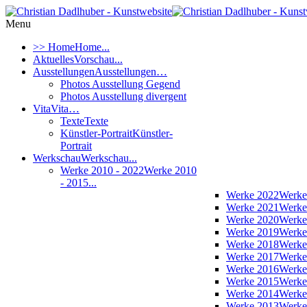
Menu
>> Home
Home...
Aktuelles
Vorschau...
Ausstellungen
Ausstellungen…
Photos Ausstellung Gegend
Photos Ausstellung divergent
Vita
Vita…
Texte
Texte
Künstler-Portrait
Künstler-
Portrait
Werkschau
Werkschau...
Werke 2010 - 2022
Werke 2010
- 2015...
Werke 2022
Werke
Werke 2021
Werke
Werke 2020
Werke
Werke 2019
Werke
Werke 2018
Werke
Werke 2017
Werke
Werke 2016
Werke
Werke 2015
Werke
Werke 2014
Werke
Werke 2013
Werke