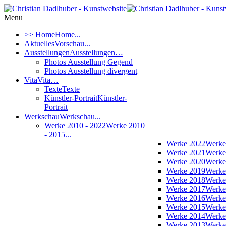
Menu
>> Home
Home...
Aktuelles
Vorschau...
Ausstellungen
Ausstellungen…
Photos Ausstellung Gegend
Photos Ausstellung divergent
Vita
Vita…
Texte
Texte
Künstler-Portrait
Künstler-
Portrait
Werkschau
Werkschau...
Werke 2010 - 2022
Werke 2010
- 2015...
Werke 2022
Werke
Werke 2021
Werke
Werke 2020
Werke
Werke 2019
Werke
Werke 2018
Werke
Werke 2017
Werke
Werke 2016
Werke
Werke 2015
Werke
Werke 2014
Werke
Werke 2013
Werke