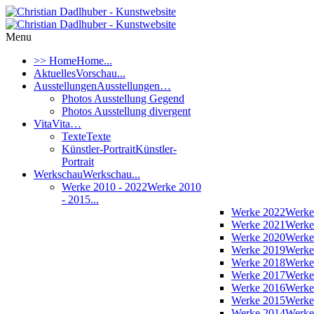
Menu
>> Home
Home...
Aktuelles
Vorschau...
Ausstellungen
Ausstellungen…
Photos Ausstellung Gegend
Photos Ausstellung divergent
Vita
Vita…
Texte
Texte
Künstler-Portrait
Künstler-
Portrait
Werkschau
Werkschau...
Werke 2010 - 2022
Werke 2010
- 2015...
Werke 2022
Werke
Werke 2021
Werke
Werke 2020
Werke
Werke 2019
Werke
Werke 2018
Werke
Werke 2017
Werke
Werke 2016
Werke
Werke 2015
Werke
Werke 2014
Werke