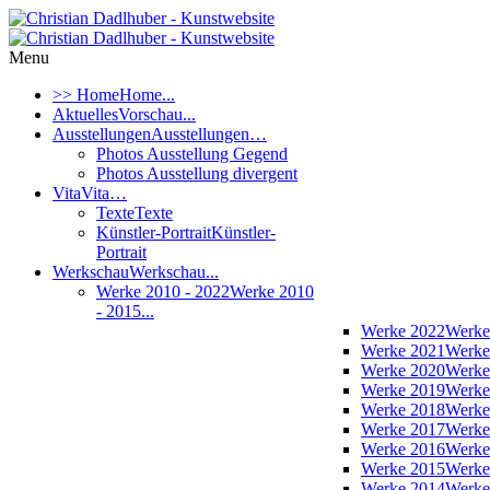
Menu
>> Home
Home...
Aktuelles
Vorschau...
Ausstellungen
Ausstellungen…
Photos Ausstellung Gegend
Photos Ausstellung divergent
Vita
Vita…
Texte
Texte
Künstler-Portrait
Künstler-
Portrait
Werkschau
Werkschau...
Werke 2010 - 2022
Werke 2010
- 2015...
Werke 2022
Werke
Werke 2021
Werke
Werke 2020
Werke
Werke 2019
Werke
Werke 2018
Werke
Werke 2017
Werke
Werke 2016
Werke
Werke 2015
Werke
Werke 2014
Werke