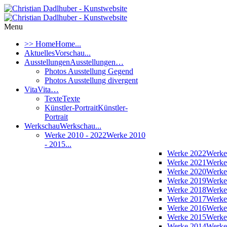
Menu
>> Home
Home...
Aktuelles
Vorschau...
Ausstellungen
Ausstellungen…
Photos Ausstellung Gegend
Photos Ausstellung divergent
Vita
Vita…
Texte
Texte
Künstler-Portrait
Künstler-
Portrait
Werkschau
Werkschau...
Werke 2010 - 2022
Werke 2010
- 2015...
Werke 2022
Werke
Werke 2021
Werke
Werke 2020
Werke
Werke 2019
Werke
Werke 2018
Werke
Werke 2017
Werke
Werke 2016
Werke
Werke 2015
Werke
Werke 2014
Werke