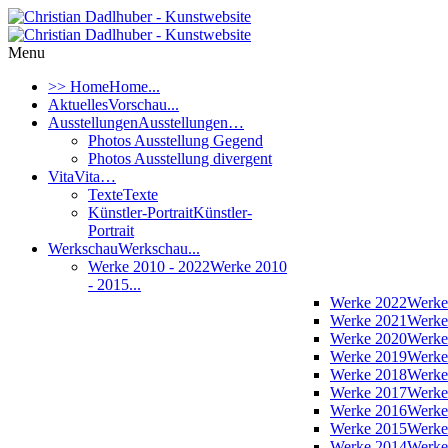
Menu
>> Home
Home...
Aktuelles
Vorschau...
Ausstellungen
Ausstellungen…
Photos Ausstellung Gegend
Photos Ausstellung divergent
Vita
Vita…
Texte
Texte
Künstler-Portrait
Künstler-
Portrait
Werkschau
Werkschau...
Werke 2010 - 2022
Werke 2010
- 2015...
Werke 2022
Werke
Werke 2021
Werke
Werke 2020
Werke
Werke 2019
Werke
Werke 2018
Werke
Werke 2017
Werke
Werke 2016
Werke
Werke 2015
Werke
Werke 2014
Werke