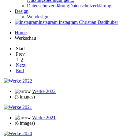
Nutzungsbedingungen...
Datenschutzerklärung
Datenschutzerklärung
Design
Webdesign
Instagram
Instagram Christian Dadlhuber
Home
Werkschau
Start
Prev
1
2
Next
End
Werke 2022
(3 images)
Werke 2021
(6 images)