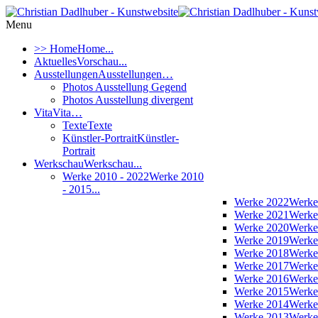
Menu
>> Home
Home...
Aktuelles
Vorschau...
Ausstellungen
Ausstellungen…
Photos Ausstellung Gegend
Photos Ausstellung divergent
Vita
Vita…
Texte
Texte
Künstler-Portrait
Künstler-
Portrait
Werkschau
Werkschau...
Werke 2010 - 2022
Werke 2010
- 2015...
Werke 2022
Werke
Werke 2021
Werke
Werke 2020
Werke
Werke 2019
Werke
Werke 2018
Werke
Werke 2017
Werke
Werke 2016
Werke
Werke 2015
Werke
Werke 2014
Werke
Werke 2013
Werke