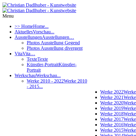
Menu
>> Home
Home...
Aktuelles
Vorschau...
Ausstellungen
Ausstellungen…
Photos Ausstellung Gegend
Photos Ausstellung divergent
Vita
Vita…
Texte
Texte
Künstler-Portrait
Künstler-
Portrait
Werkschau
Werkschau...
Werke 2010 - 2022
Werke 2010
- 2015...
Werke 2022
Werke
Werke 2021
Werke
Werke 2020
Werke
Werke 2019
Werke
Werke 2018
Werke
Werke 2017
Werke
Werke 2016
Werke
Werke 2015
Werke
Werke 2014
Werke