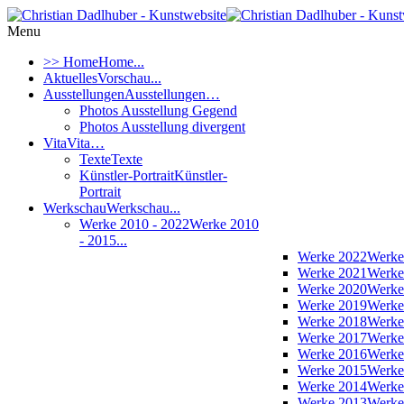
Menu
>> Home
Home...
Aktuelles
Vorschau...
Ausstellungen
Ausstellungen…
Photos Ausstellung Gegend
Photos Ausstellung divergent
Vita
Vita…
Texte
Texte
Künstler-Portrait
Künstler-
Portrait
Werkschau
Werkschau...
Werke 2010 - 2022
Werke 2010
- 2015...
Werke 2022
Werke
Werke 2021
Werke
Werke 2020
Werke
Werke 2019
Werke
Werke 2018
Werke
Werke 2017
Werke
Werke 2016
Werke
Werke 2015
Werke
Werke 2014
Werke
Werke 2013
Werke