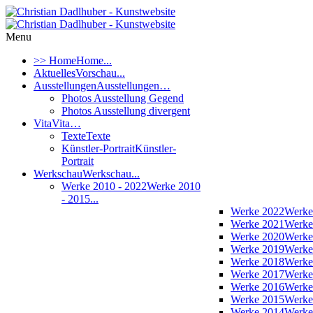
Menu
>> Home
Home...
Aktuelles
Vorschau...
Ausstellungen
Ausstellungen…
Photos Ausstellung Gegend
Photos Ausstellung divergent
Vita
Vita…
Texte
Texte
Künstler-Portrait
Künstler-
Portrait
Werkschau
Werkschau...
Werke 2010 - 2022
Werke 2010
- 2015...
Werke 2022
Werke
Werke 2021
Werke
Werke 2020
Werke
Werke 2019
Werke
Werke 2018
Werke
Werke 2017
Werke
Werke 2016
Werke
Werke 2015
Werke
Werke 2014
Werke