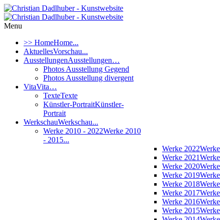
Menu
>> Home
Home...
Aktuelles
Vorschau...
Ausstellungen
Ausstellungen…
Photos Ausstellung Gegend
Photos Ausstellung divergent
Vita
Vita…
Texte
Texte
Künstler-Portrait
Künstler-
Portrait
Werkschau
Werkschau...
Werke 2010 - 2022
Werke 2010
- 2015...
Werke 2022
Werke
Werke 2021
Werke
Werke 2020
Werke
Werke 2019
Werke
Werke 2018
Werke
Werke 2017
Werke
Werke 2016
Werke
Werke 2015
Werke
Werke 2014
Werke