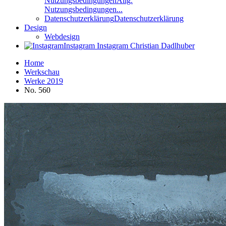
Nutzungsbedingungen
Allg.
Nutzungsbedingungen...
Datenschutzerklärung
Datenschutzerklärung
Design
Webdesign
Instagram
Instagram Christian Dadlhuber
Home
Werkschau
Werke 2019
No. 560