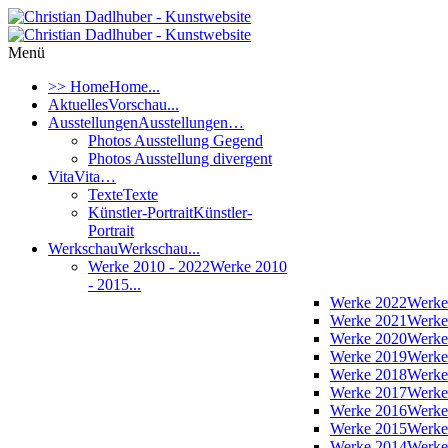
Menü
>> Home
Home...
Aktuelles
Vorschau...
Ausstellungen
Ausstellungen…
Photos Ausstellung Gegend
Photos Ausstellung divergent
Vita
Vita…
Texte
Texte
Künstler-Portrait
Künstler-
Portrait
Werkschau
Werkschau...
Werke 2010 - 2022
Werke 2010
- 2015...
Werke 2022
Werke
Werke 2021
Werke
Werke 2020
Werke
Werke 2019
Werke
Werke 2018
Werke
Werke 2017
Werke
Werke 2016
Werke
Werke 2015
Werke
Werke 2014
Werke