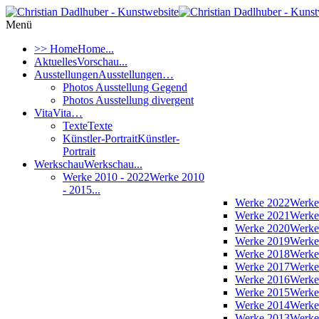
Menü
>> Home
Home...
Aktuelles
Vorschau...
Ausstellungen
Ausstellungen…
Photos Ausstellung Gegend
Photos Ausstellung divergent
Vita
Vita…
Texte
Texte
Künstler-Portrait
Künstler-
Portrait
Werkschau
Werkschau...
Werke 2010 - 2022
Werke 2010
- 2015...
Werke 2022
Werke
Werke 2021
Werke
Werke 2020
Werke
Werke 2019
Werke
Werke 2018
Werke
Werke 2017
Werke
Werke 2016
Werke
Werke 2015
Werke
Werke 2014
Werke
Werke 2013
Werke