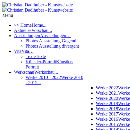
Menü
>> Home
Home...
Aktuelles
Vorschau...
Ausstellungen
Ausstellungen…
Photos Ausstellung Gegend
Photos Ausstellung divergent
Vita
Vita…
Texte
Texte
Künstler-Portrait
Künstler-
Portrait
Werkschau
Werkschau...
Werke 2010 - 2022
Werke 2010
- 2015...
Werke 2022
Werke
Werke 2021
Werke
Werke 2020
Werke
Werke 2019
Werke
Werke 2018
Werke
Werke 2017
Werke
Werke 2016
Werke
Werke 2015
Werke
Werke 2014
Werke