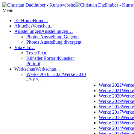
Menü
>> Home
Home...
Aktuelles
Vorschau...
Ausstellungen
Ausstellungen…
Photos Ausstellung Gegend
Photos Ausstellung divergent
Vita
Vita…
Texte
Texte
Künstler-Portrait
Künstler-
Portrait
Werkschau
Werkschau...
Werke 2010 - 2022
Werke 2010
- 2015...
Werke 2022
Werke
Werke 2021
Werke
Werke 2020
Werke
Werke 2019
Werke
Werke 2018
Werke
Werke 2017
Werke
Werke 2016
Werke
Werke 2015
Werke
Werke 2014
Werke
Werke 2013
Werke