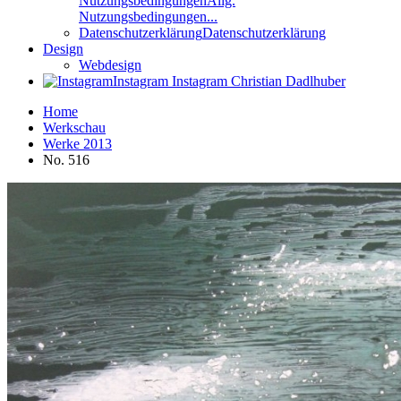
Nutzungsbedingungen
Allg.
Nutzungsbedingungen...
Datenschutzerklärung
Datenschutzerklärung
Design
Webdesign
Instagram
Instagram Christian Dadlhuber
Home
Werkschau
Werke 2013
No. 516