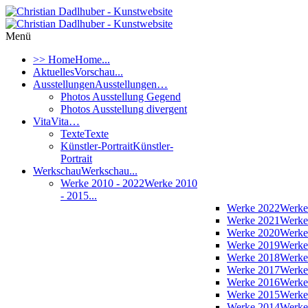
Menü
>> Home
Home...
Aktuelles
Vorschau...
Ausstellungen
Ausstellungen…
Photos Ausstellung Gegend
Photos Ausstellung divergent
Vita
Vita…
Texte
Texte
Künstler-Portrait
Künstler-
Portrait
Werkschau
Werkschau...
Werke 2010 - 2022
Werke 2010
- 2015...
Werke 2022
Werke
Werke 2021
Werke
Werke 2020
Werke
Werke 2019
Werke
Werke 2018
Werke
Werke 2017
Werke
Werke 2016
Werke
Werke 2015
Werke
Werke 2014
Werke